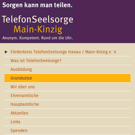
Förderkreis TelefonSeelsorge Hanau / Main-Kinzig e. V.
Was ist TelefonSeelsorge?
Ausbildung
Grundsätze
Wir über uns
Ehrenamtliche
Hauptamtliche
Aktuelles
Links
Spenden