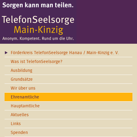
Förderkreis TelefonSeelsorge Hanau / Main-Kinzig e. V.
Was ist TelefonSeelsorge?
Ausbildung
Grundsätze
Wir über uns
Ehrenamtliche
Hauptamtliche
Aktuelles
Links
Spenden