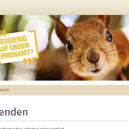
tseite
enden