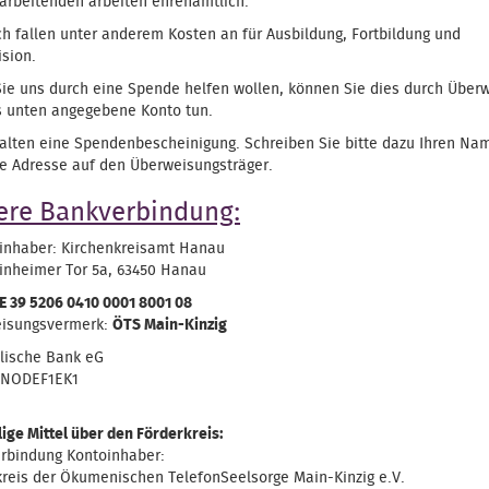
tarbeitenden arbeiten ehrenamtlich.
h fallen unter anderem Kosten an für Ausbildung, Fortbildung und
ision.
ie uns durch eine Spende helfen wollen, können Sie dies durch Über
s unten angegebene Konto tun.
halten eine Spendenbescheinigung. Schreiben Sie bitte dazu Ihren Na
re Adresse auf den Überweisungsträger.
ere Bankverbindung:
inhaber: Kirchenkreisamt Hanau
inheimer Tor 5a, 63450 Hanau
E 39 5206 0410 0001 8001 08
isungsvermerk:
ÖTS Main-Kinzig
lische Bank eG
ENODEF1EK1
lige Mittel über den Förderkreis:
rbindung Kontoinhaber:
kreis der Ökumenischen TelefonSeelsorge Main-Kinzig e.V.