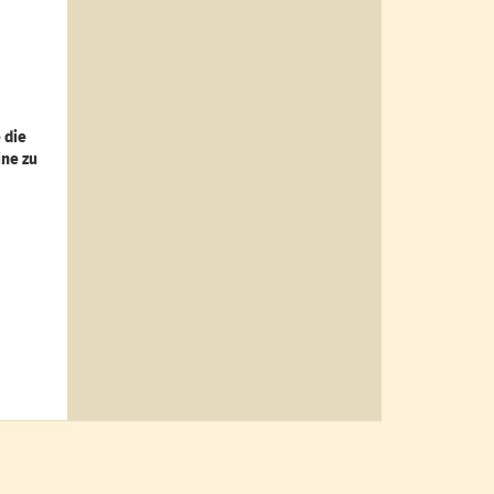
 die
ine zu