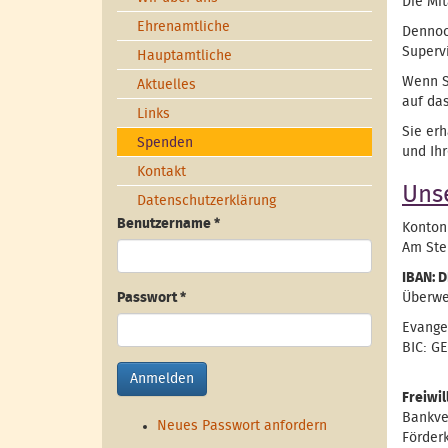
Die Mi
Ehrenamtliche
Dennoc
Superv
Hauptamtliche
Wenn S
Aktuelles
auf da
Links
Sie er
Spenden
und Ih
Kontakt
Uns
Datenschutzerklärung
Benutzername
*
Konton
Am Ste
IBAN: D
Passwort
*
Überwe
Evange
BIC: G
Anmelden
Freiwil
Bankve
Neues Passwort anfordern
Förder