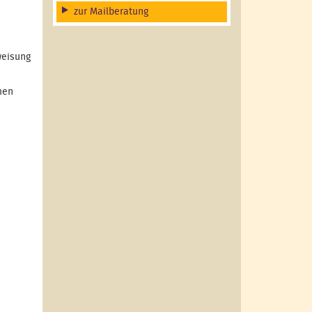
zur Mailberatung
weisung
men