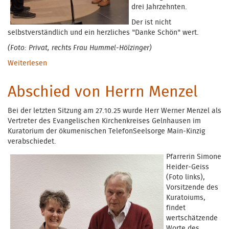
drei Jahrzehnten.
Der ist nicht
selbstverständlich und ein herzliches "Danke Schön" wert.
(Foto: Privat, rechts Frau Hummel-Hölzinger)
Weiterlesen
über Ehrung zum Dienstjubiläum
Abschied von Herrn Menzel
Bei der letzten Sitzung am 27.10.25 wurde Herr Werner Menzel als
Vertreter des Evangelischen Kirchenkreises Gelnhausen im
Kuratorium der ökumenischen TelefonSeelsorge Main-Kinzig
verabschiedet.
Pfarrerin S
imone
Heider-Geiss
(Foto links),
Vorsitzende des
Kuratoiums,
findet
wertschätzende
Worte des