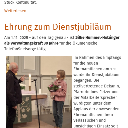
Stück Kontinuität.
Weiterlesen
über Wechsel in der Verwaltung der ökumenischen
TelefonSeelsorge Main Kinzig
Ehrung zum Dienstjubiläum
Am 1.11. 2025 - auf den Tag genau - ist
Silke Hummel-Hölzinger
als Verwaltungskraft 30 Jahre
für die Ökumenische
TelefonSeelsorge tätig.
Im Rahmen des Empfangs
für die neuen
Ehrenamtlichen am 1.11.
wurde ihr Dienstjubiläum
begangen. Die
stellvertretende Dekanin,
Pfarrerin Ines Fetzer und
der Mitarbeitersprecher
würdigten unter dem
Applaus der anwesenden
Ehrenamtlichen ihren
verlässlichen und
umsichtigen Einsatz seit