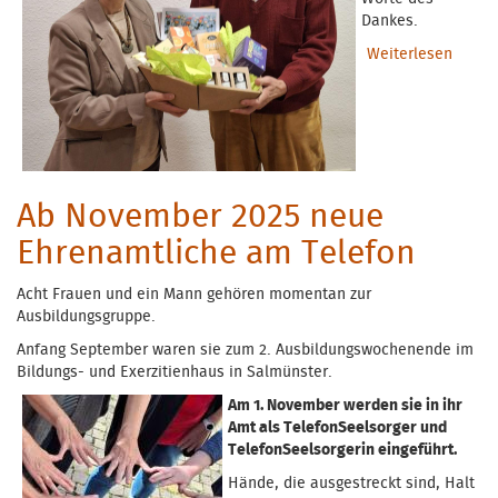
Dankes.
Weiterlesen
über
Absch
von
Herrn
Menze
Ab November 2025 neue
Ehrenamtliche am Telefon
Acht Frauen und ein Mann gehören momentan zur
Ausbildungsgruppe.
Anfang September waren sie zum 2. Ausbildungswochenende im
Bildungs- und Exerzitienhaus in Salmünster.
Am 1. November werden sie in ihr
Amt als TelefonSeelsorger und
TelefonSeelsorgerin eingeführt.
Hände, die ausgestreckt sind, Halt