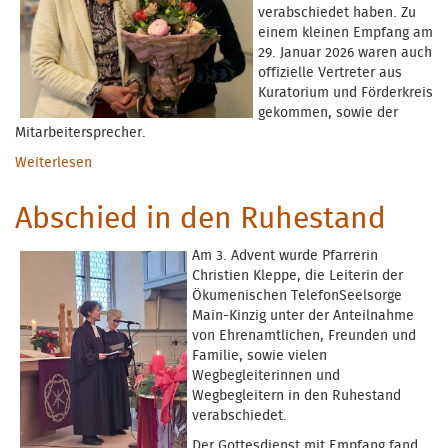
verabschiedet haben. Zu
einem kleinen Empfang am
29. Januar 2026 waren auch
offizielle Vertreter aus
Kuratorium und Förderkreis
gekommen, sowie der
Mitarbeitersprecher.
Weiterlesen
über Verabschiedung Sekretärin Silke Hummel-
Hölzinger
Abschied in den Ruhestand
Am 3. Advent wurde Pfarrerin
Christien Kleppe, die Leiterin der
Ökumenischen TelefonSeelsorge
Main-Kinzig unter der Anteilnahme
von Ehrenamtlichen, Freunden und
Familie, sowie vielen
Wegbegleiterinnen und
Wegbegleitern in den Ruhestand
verabschiedet.
Der Gottesdienst mit Empfang fand