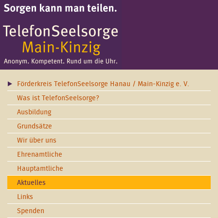
Förderkreis TelefonSeelsorge Hanau / Main-Kinzig e. V.
Was ist TelefonSeelsorge?
Ausbildung
Grundsätze
Wir über uns
Ehrenamtliche
Hauptamtliche
Aktuelles
Links
Spenden