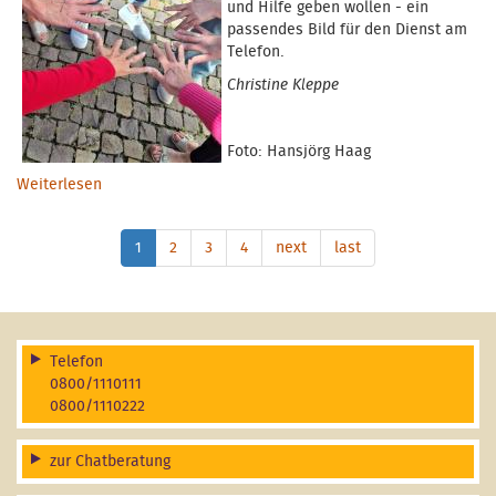
und Hilfe geben wollen - ein
passendes Bild für den Dienst am
Telefon.
Christine Kleppe
Foto: Hansjörg Haag
Weiterlesen
über Ab November 2025 neue Ehrenamtliche am
Telefon
1
2
3
4
next
last
Telefon
0800/1110111
0800/1110222
zur Chatberatung