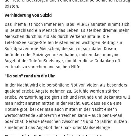
der TelefonSeelsorgen auch einen direkten persönlichen Beitrag
leisten.
Verhinderung von Suizid
Das Thema ist noch immer ein Tabu: Alle 53 Minuten nimmt sich
in Deutschland ein Mensch das Leben. Es sterben dreimal mehr
Menschen durch Suizid als durch Verkehrsunfälle. Die
TelefonSeelsorge-Stellen leisten einen wichtigen Beitrag zur
Suizidprävention: Menschen, die sich in suizidalen Krisen
befinden oder Suizidgedanken haben, nutzen das anonyme
Angebot der TelefonSeelsorge, um über diese Gedanken oft
erstmals zu sprechen und suchen Hilfe.
"Da sein" rund um die Uhr
In der Nacht wird die persönliche Not von vielen als besonders
quälend erlebt, Ängste nehmen zu, Gefühle werden stärker
erlebt, Verzweiflung steigert sich und Freunde und Bekannte will
man nicht anrufen mitten in der Nacht. Gut, dass es da eine
Hotline gibt, bei der man auch mitten in der Nacht eine*n
wertschätzende Zuhörer*in erreichen kann – auch per E-Mail
oder Chat. Gerade Menschen zwischen 15 und 40 Jahren nutzen
zunehmend das Angebot der Chat- oder Mailseelsorge.