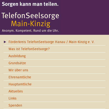
Förderkreis TelefonSeelsorge Hanau / Main-Kinzig e. V.
Was ist TelefonSeelsorge?
Ausbildung
Grundsätze
Wir über uns
Ehrenamtliche
Hauptamtliche
Aktuelles
Links
Spenden