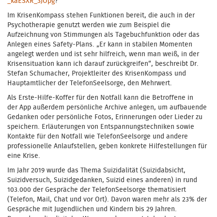
_kaESXR_3JOpg
?
Im KrisenKompass stehen Funktionen bereit, die auch in der
Psychotherapie genutzt werden wie zum Beispiel die
Aufzeichnung von Stimmungen als Tagebuchfunktion oder das
Anlegen eines Safety-Plans. „Er kann in stabilen Momenten
angelegt werden und ist sehr hilfreich, wenn man weiß, in der
Krisensituation kann ich darauf zurückgreifen“, beschreibt Dr.
Stefan Schumacher, Projektleiter des KrisenKompass und
Hauptamtlicher der TelefonSeelsorge, den Mehrwert.
Als Erste-Hilfe-Koffer für den Notfall kann die Betroffene in
der App außerdem persönliche Archive anlegen, um aufbauende
Gedanken oder persönliche Fotos, Erinnerungen oder Lieder zu
speichern. Erläuterungen von Entspannungstechniken sowie
Kontakte für den Notfall wie TelefonSeelsorge und andere
professionelle Anlaufstellen, geben konkrete Hilfestellungen für
eine Krise.
Im Jahr 2019 wurde das Thema Suizidalität (Suizidabsicht,
Suizidversuch, Suizidgedanken, Suizid eines anderen) in rund
103.000 der Gespräche der TelefonSeelsorge thematisiert
(Telefon, Mail, Chat und vor Ort). Davon waren mehr als 23% der
Gespräche mit Jugendlichen und Kindern bis 29 Jahren.