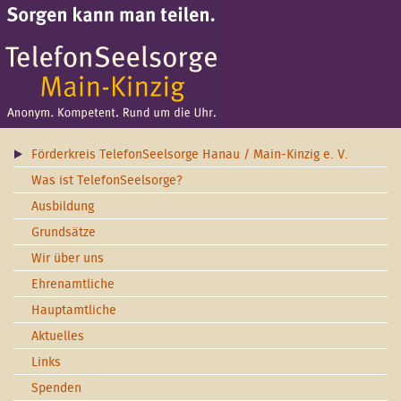
Förderkreis TelefonSeelsorge Hanau / Main-Kinzig e. V.
Was ist TelefonSeelsorge?
Ausbildung
Grundsätze
Wir über uns
Ehrenamtliche
Hauptamtliche
Aktuelles
Links
Spenden