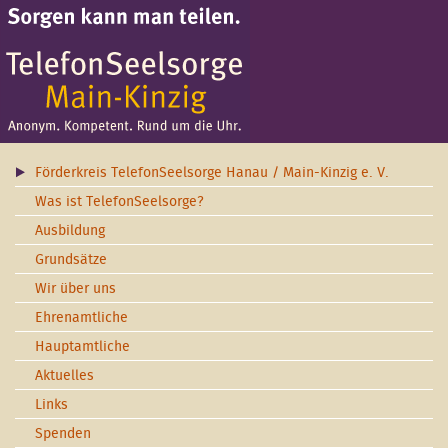
Förderkreis TelefonSeelsorge Hanau / Main-Kinzig e. V.
Was ist TelefonSeelsorge?
Ausbildung
Grundsätze
Wir über uns
Ehrenamtliche
Hauptamtliche
Aktuelles
Links
Spenden