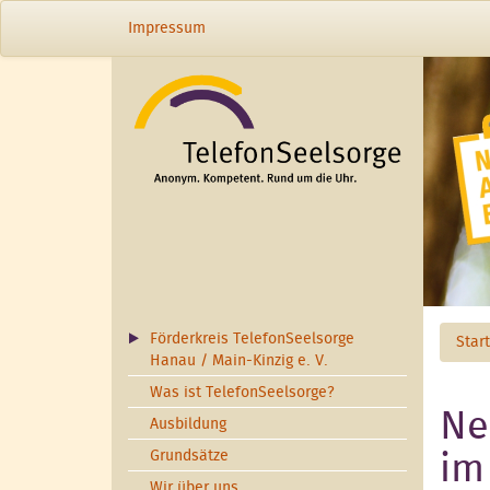
Direkt zum Inhalt
Impressum
Förderkreis TelefonSeelsorge
Star
Hanau / Main-Kinzig e. V.
Was ist TelefonSeelsorge?
Ne
Ausbildung
Grundsätze
im
Wir über uns