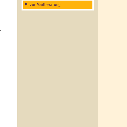
zur Mailberatung
r