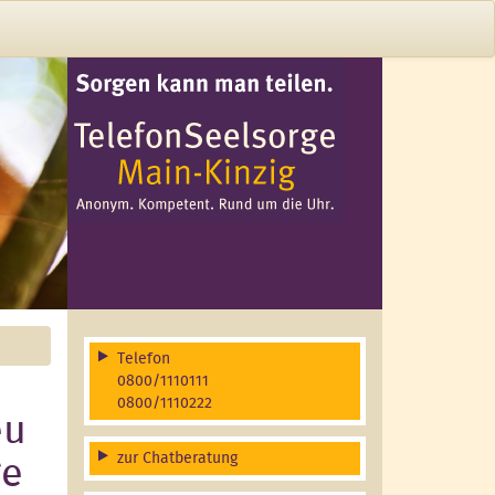
Telefon
0800/1110111
0800/1110222
eu
zur Chatberatung
ge