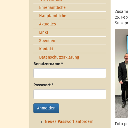
Ehrenamtliche
Zusamm
Hauptamtliche
25. Fe
Suizdpr
Aktuelles
Links
Spenden
Kontakt
Datenschutzerklärung
Benutzername
*
Passwort
*
Anmelden
Neues Passwort anfordern
Foto pr