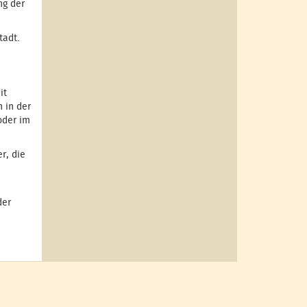
ng der
tadt.
it
 in der
oder im
r, die
der