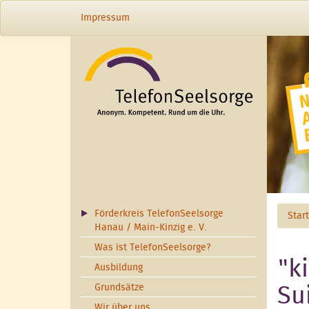
Direkt zum Inhalt
Impressum
Förderkreis TelefonSeelsorge
Star
Hanau / Main-Kinzig e. V.
Was ist TelefonSeelsorge?
"k
Ausbildung
Grundsätze
Su
Wir über uns