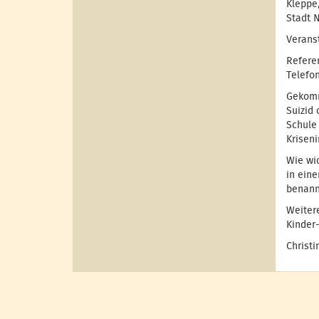
Kleppe
Stadt 
Veranst
Referen
Telefo
Gekomm
Suizid 
Schule
Krisen
Wie wic
in ein
benann
Weiter
Kinder-
Christi