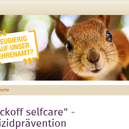
tseite
ickoff selfcare" -
izidprävention