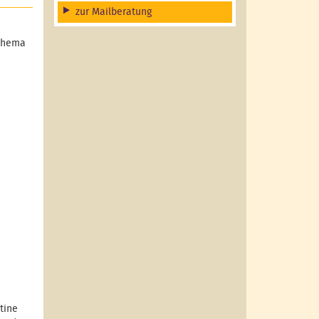
zur Mailberatung
 Thema
tine