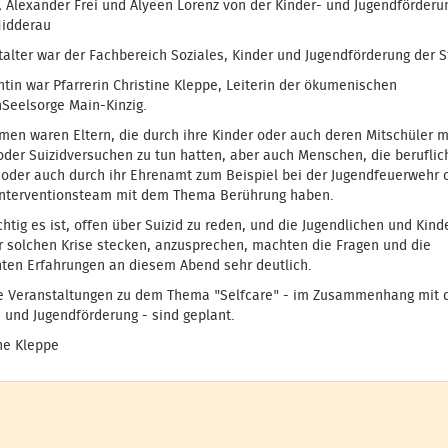
, Alexander Frei und Alyeen Lorenz von der Kinder- und Jugendförderu
Nidderau
alter war der Fachbereich Soziales, Kinder und Jugendförderung der S
tin war Pfarrerin Christine Kleppe, Leiterin der ökumenischen
nSeelsorge Main-Kinzig.
en waren Eltern, die durch ihre Kinder oder auch deren Mitschüler m
oder Suizidversuchen zu tun hatten, aber auch Menschen, die beruflich
 oder auch durch ihr Ehrenamt zum Beispiel bei der Jugendfeuerwehr 
interventionsteam mit dem Thema Berührung haben.
htig es ist, offen über Suizid zu reden, und die Jugendlichen und Kinde
er solchen Krise stecken, anzusprechen, machten die Fragen und die
ten Erfahrungen an diesem Abend sehr deutlich.
e Veranstaltungen zu dem Thema "Selfcare" - im Zusammenhang mit 
 und Jugendförderung - sind geplant.
ne Kleppe