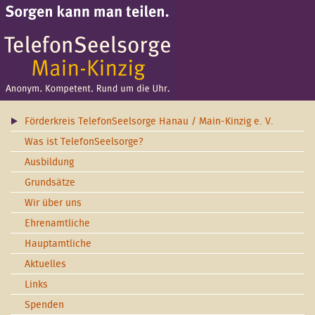
Förderkreis TelefonSeelsorge Hanau / Main-Kinzig e. V.
Was ist TelefonSeelsorge?
Ausbildung
Grundsätze
Wir über uns
Ehrenamtliche
Hauptamtliche
Aktuelles
Links
Spenden