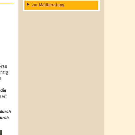
zur Mailberatung
Frau
nzig
n
 die
Herr
 durch
durch