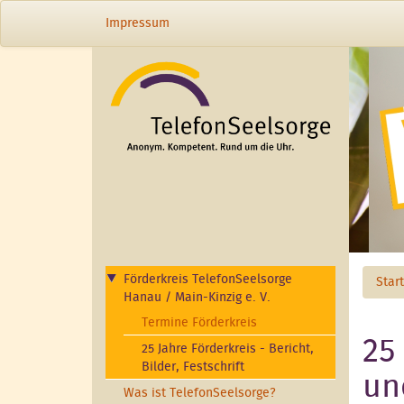
Direkt zum Inhalt
Impressum
Förderkreis TelefonSeelsorge
Star
Hanau / Main-Kinzig e. V.
Termine Förderkreis
25
25 Jahre Förderkreis - Bericht,
Bilder, Festschrift
un
Was ist TelefonSeelsorge?