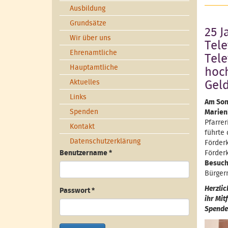
Ausbildung
Grundsätze
25 J
Wir über uns
Tele
Ehrenamtliche
Tel
Hauptamtliche
hoc
Aktuelles
Gel
Links
Am Sonn
Spenden
Marienk
Pfarre
Kontakt
führte
Datenschutzerklärung
Förder
Benutzername
*
Förderk
Besuch
Bürger
Herzlic
Passwort
*
ihr Mit
Spenden