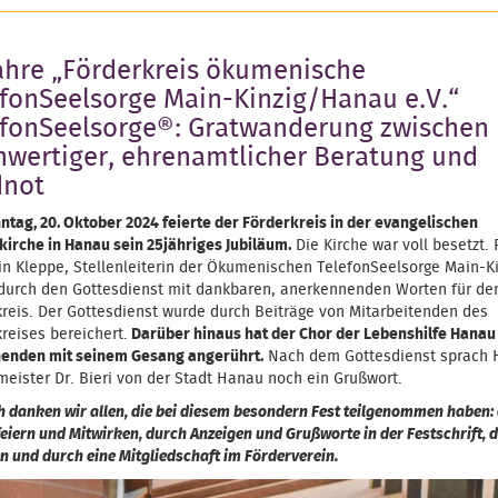
ahre „Förderkreis ökumenische
fonSeelsorge Main-Kinzig/Hanau e.V.“
efonSeelsorge®: Gratwanderung zwischen
hwertiger, ehrenamtlicher Beratung und
dnot
tag, 20. Oktober 2024 feierte der Förderkreis in der evangelischen
irche in Hanau sein 25jähriges Jubiläum.
Die Kirche war voll besetzt. 
rin Kleppe, Stellenleiterin der Ökumenischen TelefonSeelsorge Main-Ki
 durch den Gottesdienst mit dankbaren, anerkennenden Worten für de
kreis. Der Gottesdienst wurde durch Beiträge von Mitarbeitenden des
reises bereichert.
Darüber hinaus hat der Chor der Lebenshilfe Hanau
enden mit seinem Gesang angerührt.
Nach dem Gottesdienst sprach 
meister Dr. Bieri von der Stadt Hanau noch ein Grußwort.
h danken wir allen, die bei diesem besondern Fest teilgenommen haben:
feiern und Mitwirken, durch Anzeigen und Grußworte in der Festschrift, 
 und durch eine Mitgliedschaft im Förderverein.