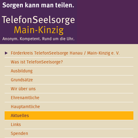
Förderkreis TelefonSeelsorge Hanau / Main-Kinzig e. V.
Was ist TelefonSeelsorge?
Ausbildung
Grundsätze
Wir über uns
Ehrenamtliche
Hauptamtliche
Aktuelles
Links
Spenden