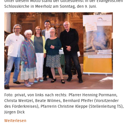
Unter diesem Motto stand der Gottesdienst in der Evangelischen
Schlosskirche in Meerholz am Sonntag, den 9. Juni.
Foto: privat, von links nach rechts: Pfarrer Henning Porrmann,
Christa Wentzel, Beate Wilmes, Bernhard Pfeifer (Vorsitzender
des Förderkreises), Pfarrerin Christine Kleppe (Stellenleitung TS),
Jürgen Dick
Weiterlesen
über TelefonSeelsorge - "das Nachtgesicht der Kirche"