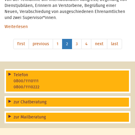
Dienstjubiläen, Erinnern an Verstorbene, Begrüßung einer
Neuen, Verabschiedung von ausgeschiedenen Ehrenamtlichen
und zwei Supervisor*innen.
Weiterlesen
über Neujahrsempfang für die Ehrenamtlichen
first
previous
1
2
3
4
next
last
Telefon
0800/1110111
0800/1110222
zur Chatberatung
zur Mailberatung